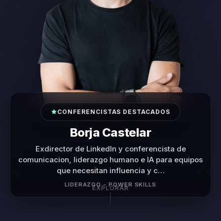
CONFERENCISTAS DESTACADOS
Diego Minevitz
TEDx Speaker y conferencista de alto impacto que
transforma el miedo, la presión y la incertidumbre
en liderazgo, confi…
LIDERAZGO BAJO PRESIÓN · MIEDO · CONFIANZA DE
EQUIPO
EXPLORAR