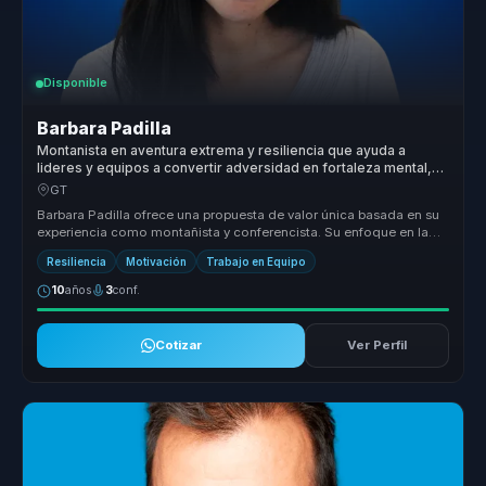
Disponible
Barbara Padilla
Montanista en aventura extrema y resiliencia que ayuda a
lideres y equipos a convertir adversidad en fortaleza mental,
cohesion y superacion.
GT
Barbara Padilla ofrece una propuesta de valor única basada en su
experiencia como montañista y conferencista. Su enfoque en la
transforma...
Resiliencia
Motivación
Trabajo en Equipo
10
años
3
conf.
Cotizar
Ver Perfil