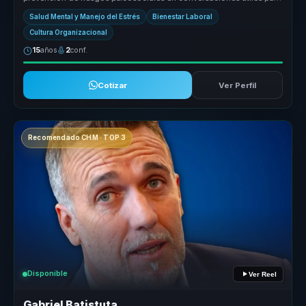
empresas. Ay...
Salud Mental y Manejo del Estrés
Bienestar Laboral
Cultura Organizacional
15
años
2
conf.
Cotizar
Ver Perfil
Recomendado CHM · TOP 3
Disponible
Ver Reel
Gabriel Batistuta