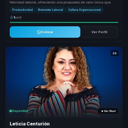
felicidad laboral, ofreciendo una propuesta de valor única que
transforma culturas ...
Productividad
Bienestar Laboral
Cultura Organizacional
1
conf.
Cotizar
Ver Perfil
ES
Disponible
Ver Reel
Leticia Centurión