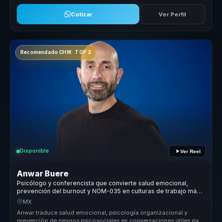
Cotizar
Ver Perfil
Recomendado CHM · TOP 2
Disponible
Ver Reel
Anwar Buere
Psicólogo y conferencista que convierte salud emocional,
prevención del burnout y NOM-035 en culturas de trabajo más
humanas.
MX
Anwar traduce salud emocional, psicología organizacional y
prevención de riesgos psicosociales en conversaciones útiles para