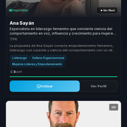
Disponible
Ver Reel
Ana Sayán
Especialista en liderazgo femenino que convierte ciencia del
comportamiento en voz, influencia y crecimiento para mujeres
líderes y equipos.
PE
La propuesta de Ana Sayan conecta empoderamiento femenino,
liderazgo con caracter y ciencia del comportamiento con un reto
concreto para ...
Liderazgo
Cultura Organizacional
Mujeres Líderes y Empoderamiento
3
conf.
Cotizar
Ver Perfil
EN