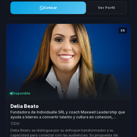
Cotizar
Ver Perfil
ES
Disponible
Delia Beato
Fundadora de Individualle SRL y coach Maxwell Leadership que
ayuda a lideres a convertir talento y cultura en cohesion,
liderazgo y pertenencia.
DO
Delia Beato se distingue por su enfoque transformador y su
capacidad para conectar con las audiencias. Su propuesta de