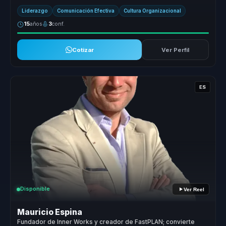
valor radica en su...
Liderazgo
Comunicación Efectiva
Cultura Organizacional
15
años
3
conf.
Cotizar
Ver Perfil
ES
Disponible
Ver Reel
Mauricio Espina
Fundador de Inner Works y creador de FastPLAN; convierte