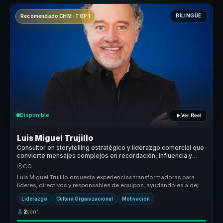
BILINGÜE
Recomendado CHM · TOP 1
Disponible
Ver Reel
Luis Miguel Trujillo
Consultor en storytelling estratégico y liderazgo comercial que
convierte mensajes complejos en recordación, influencia y
motivación para líderes y equipos.
CO
Luis Miguel Trujillo orquesta experiencias transformadoras para
líderes, directivos y responsables de equipos, ayudándoles a dejar
atrás ...
Liderazgo
Cultura Organizacional
Motivación
2
conf.