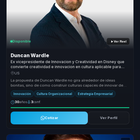
Disponible
Ver Reel
Duncan Wardle
Ex vicepresidente de Innovacion y Creatividad en Disney que
convierte creatividad e innovacion en cultura aplicable para
lideres que deben reinventarse.
US
La propuesta de Duncan Wardle no gira alrededor de ideas
bonitas, sino de como construir culturas capaces de innovar de
forma sostenida. ...
Innovación
Cultura Organizacional
Estrategia Empresarial
30
años
3
conf.
Cotizar
Ver Perfil