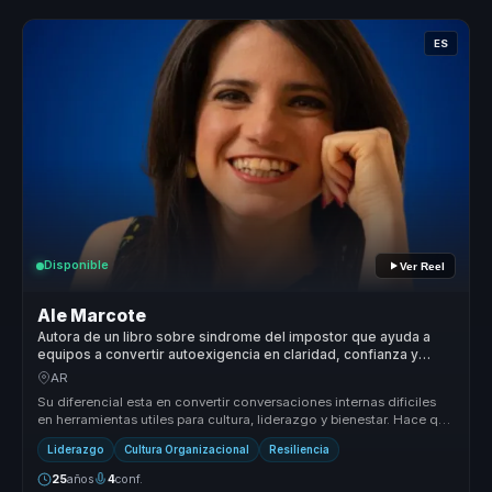
ES
Disponible
Ver Reel
Ale Marcote
Autora de un libro sobre sindrome del impostor que ayuda a
equipos a convertir autoexigencia en claridad, confianza y
participacion.
AR
Su diferencial esta en convertir conversaciones internas dificiles
en herramientas utiles para cultura, liderazgo y bienestar. Hace que
t...
Liderazgo
Cultura Organizacional
Resiliencia
25
años
4
conf.