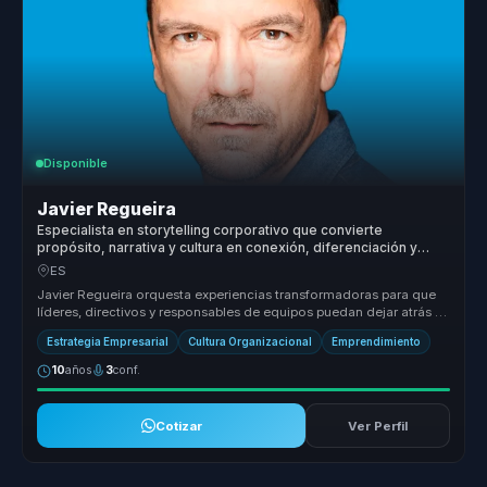
Disponible
Javier Regueira
Especialista en storytelling corporativo que convierte
propósito, narrativa y cultura en conexión, diferenciación y
crecimiento para líderes y marcas.
ES
Javier Regueira orquesta experiencias transformadoras para que
líderes, directivos y responsables de equipos puedan dejar atrás la
desali...
Estrategia Empresarial
Cultura Organizacional
Emprendimiento
10
años
3
conf.
Cotizar
Ver Perfil