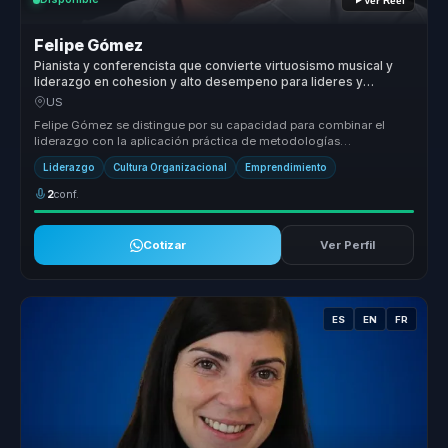
Ver Reel
Felipe Gómez
Pianista y conferencista que convierte virtuosismo musical y
liderazgo en cohesion y alto desempeno para lideres y
equipos.
US
Felipe Gómez se distingue por su capacidad para combinar el
liderazgo con la aplicación práctica de metodologías
innovadoras que transfor...
Liderazgo
Cultura Organizacional
Emprendimiento
2
conf.
Cotizar
Ver Perfil
ES
EN
FR