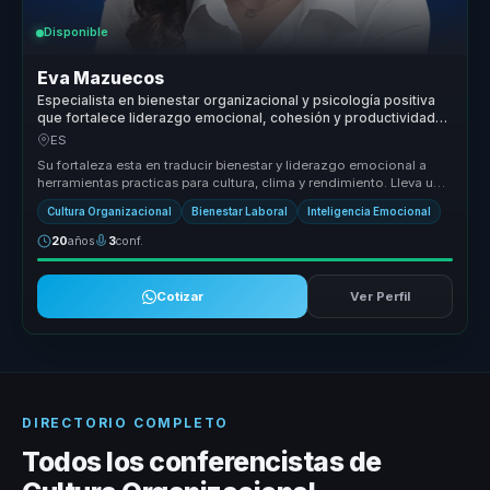
Disponible
Eva Mazuecos
Especialista en bienestar organizacional y psicología positiva
que fortalece liderazgo emocional, cohesión y productividad
en equipos.
ES
Su fortaleza esta en traducir bienestar y liderazgo emocional a
herramientas practicas para cultura, clima y rendimiento. Lleva una
conve...
Cultura Organizacional
Bienestar Laboral
Inteligencia Emocional
20
años
3
conf.
Cotizar
Ver Perfil
DIRECTORIO COMPLETO
Todos los conferencistas de