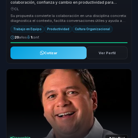
colaboración, confianza y cambio en productividad para
equipos complejos.
CL
Su propuesta convierte la colaboración en una disciplina concreta:
diagnostica el contexto, facilita conversaciones útiles y ayuda a
equi...
Trabajo en Equipo
Productividad
Cultura Organizacional
20
años
1
conf.
Cotizar
Ver Perfil
Disponible