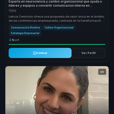
Experta en neurociencia y cambio organizacional que ayuda a
lideres y equipos a convertir comunicacion interna en
cohesion, criterio y ventaja competitiva.
DO
Leticia Centurión ofrece una propuesta de valor única en el ámbito
de las conferencias empresariales, centrada en la transformación
organ...
Comunicación Efectiva
Cultura Organizacional
Estrategia Empresarial
1
conf.
Cotizar
Ver Perfil
ES