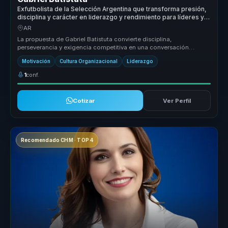
Exfutbolista de la Selección Argentina que transforma presión,
disciplina y carácter en liderazgo y rendimiento para líderes y
equipos.
AR
La propuesta de Gabriel Batistuta convierte disciplina,
perseverancia y exigencia competitiva en una conversación
aplicable al negocio. P...
Motivación
Cultura Organizacional
Liderazgo
1
conf.
Cotizar
Ver Perfil
Recomendado CHM · TOP 4