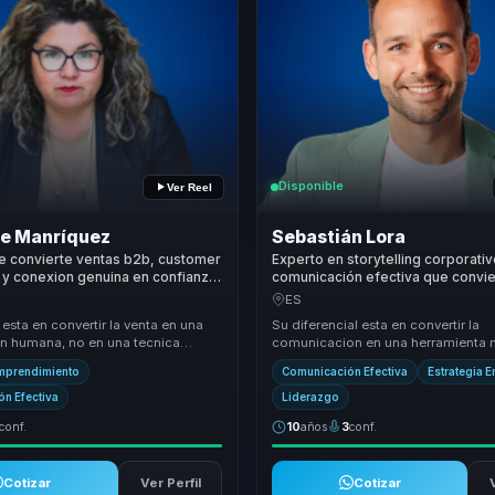
Disponible
Ver Reel
ne Manríquez
Sebastián Lora
e convierte ventas b2b, customer
Experto en storytelling corporativ
y conexion genuina en confianza
comunicación efectiva que convie
ndedores, lideres y equipos.
y presencia en claridad y decisio
ES
líderes y equipos.
 esta en convertir la venta en una
Su diferencial esta en convertir la
n humana, no en una tecnica
comunicacion en una herramienta 
ombina experiencia emprendedora,
influencia. Une storytelling, estructu
mprendimiento
Comunicación Efectiva
Estrategia 
presencia y pers...
n Efectiva
Liderazgo
conf.
10
años
3
conf.
Cotizar
Ver Perfil
Cotizar