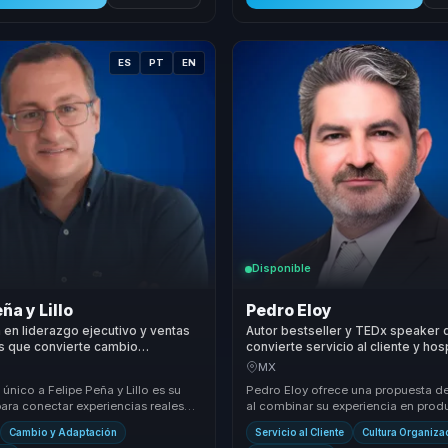
ES
PT
EN
Disponible
ña y Lillo
Pedro Eloy
a en liderazgo ejecutivo y ventas
Autor bestseller y TEDx speaker 
s que convierte cambio
convierte servicio al cliente y hos
nal en ejecución comercial para
productividad y ventas sostenibl
MX
empresas.
único a Felipe Peña y Lillo es su
Pedro Eloy ofrece una propuesta de
ara conectar experiencias reales
al combinar su experiencia en prod
gias accionables que generan
innovación y experiencia del cliente
Cambio y Adaptación
Servicio al Cliente
Cultura Organiza