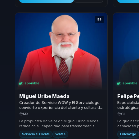
ES
Disponible
Disponible
Miguel Uribe Maeda
Felipe Pe
Creador de Servicio WOW y El Serviciologo,
Especialist
convierte experiencia del cliente y cultura de
estratégica
servicio en lealtad para empresas.
organizacio
MX
CL
empresas.
La propuesta de valor de Miguel Uribe Maeda
Lo que hace 
radica en su capacidad para transformar la
capacidad p
cultura de servicio de las empresas en un pilar
con estrate
Servicio al Cliente
Ventas
Liderazgo
es...
resulta...