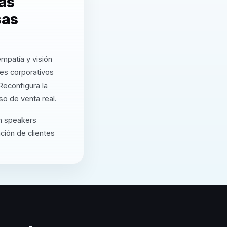
tas
sas
mpatía y visión
tes corporativos
Reconfigura la
o de venta real.
n speakers
ción de clientes