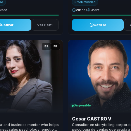
dad
Productividad
4
conf.
28
años
3
conf.
Cotizar
Ver Perfil
Cotizar
ES
FR
Disponible
y
Cesar CASTRO V
ur and business mentor who helps
Consultor en storytelling corporat
nect sales psychology, emotional
psicología de ventas que ayuda a