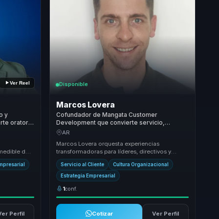
Ver Reel
Disponible
Marcos Lovera
o y
Cofundador de Mangata Customer
rte oratoria
Development que convierte servicio,
nes para
experiencia del cliente y ventas en
AR
crecimiento y cultura comercial para
Marcos Lovera orquesta experiencias
empresas.
medible de
transformadoras para líderes, directivos y
ra,
responsables de equipos, ayudándoles a dejar
Empresarial
Servicio al Cliente
Cultura Organizacional
atrás equipos...
Estrategia Empresarial
1
conf.
Ver Perfil
Cotizar
Ver Perfil