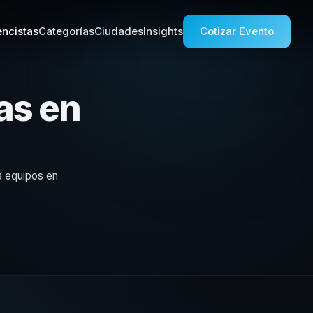
ncistas
Categorías
Ciudades
Insights
Cotizar Evento
as en
a equipos en