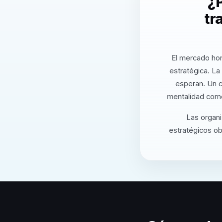
¿P
tr
El mercado hon
estratégica. La
esperan. Un c
mentalidad come
Las organ
estratégicos ob