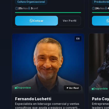
Cultura Organizacional
Productivi
25
años
3
conf.
24
años
Cotizar
Ver Perfil
ES
Disponible
Ver Reel
Disponible
Fernando Luchetti
Pato Co
Especialista en liderazgo comercial y ventas
Entreprene
consultivas que ayuda a equipos a convertir
leaders con