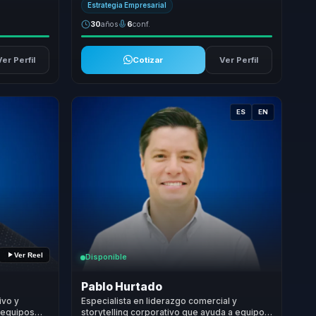
Estrategia Empresarial
30
años
6
conf.
Ver Perfil
Cotizar
Ver Perfil
ES
EN
Ver Reel
Disponible
Pablo Hurtado
ivo y
Especialista en liderazgo comercial y
 equipos
storytelling corporativo que ayuda a equipos