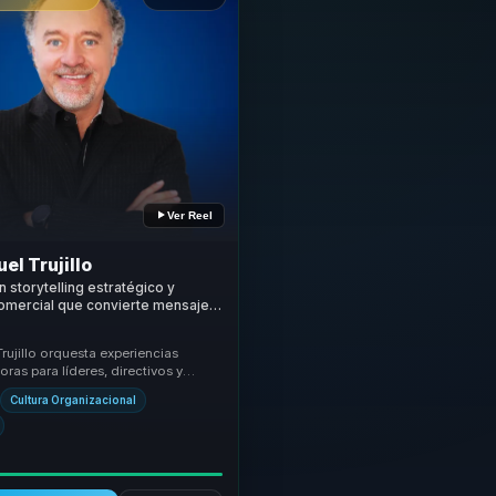
Ver Reel
el Trujillo
n storytelling estratégico y
omercial que convierte mensajes
n recordación, influencia y
para líderes y equipos.
Trujillo orquesta experiencias
ras para líderes, directivos y
s de equipos, ayudándoles a dejar
Cultura Organizacional