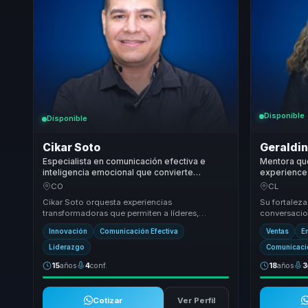
Disponible
Disponible
Cikar Soto
Geraldi
Especialista en comunicación efectiva e
Mentora qu
inteligencia emocional que convierte
experience 
neuroventas en influencia, cierre y
para empre
CO
CL
rendimiento para equipos comerciales.
Cikar Soto orquesta experiencias
Su fortaleza
transformadoras que permiten a líderes,
conversacio
directivos y responsables de equipos dejar
agresiva. C
Innovación
Comunicación Efectiva
Ventas
E
atrás estructuras des...
pedagog...
Liderazgo
Comunicació
15
años
4
conf.
18
años
3
Cotizar
Ver Perfil