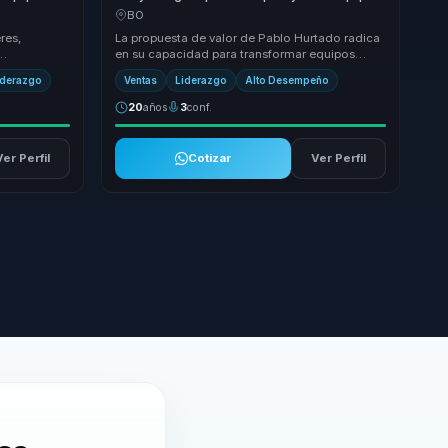
ción en
a convertir prospeccion y cierre en alto
BO
ión.
desempeno y resultados.
res,
La propuesta de valor de Pablo Hurtado radica
en su capacidad para transformar equipos
s
comerciales en motores de alto rendimiento.
iderazgo
Ventas
Liderazgo
Alto Desempeño
Con má...
20
años
3
conf.
Ver Perfil
Cotizar
Ver Perfil