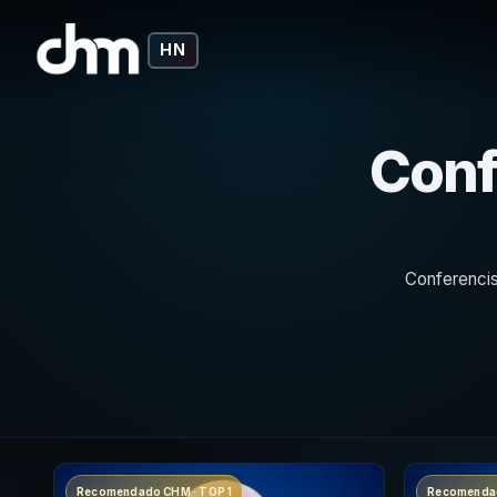
HN
Conf
Conferencis
Recomendado CHM · TOP 1
Recomendad