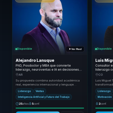
Disponible
Disponible
Ver Reel
Alejandro Lanuque
Luis Migu
PhD, Posdoctor y MBA que convierte
Consultor e
liderazgo, neuroventas e IA en decisiones
liderazgo c
firmes, influencia comercial y ejecución para
complejos e
AR
CO
líderes y equipos
motivación 
Su propuesta combina autoridad académica
Luis Miguel 
real, experiencia internacional y lenguaje
transformado
empresarial para traducir neurociencia, power
responsable
Liderazgo
Ventas
Liderazgo
skills ...
atrás ...
Inteligencia Artificial y Futuro del Trabajo
Motivación
25
años
5
conf.
2
conf.