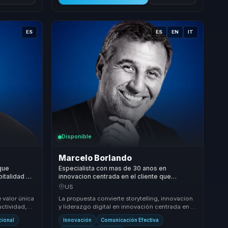
ES
ES
EN
IT
Disponible
Marcelo Borlando
que
Especialista con mas de 30 anos en
pitalidad en
innovacion centrada en el cliente que
es para
convierte experiencia de marca en
US
relevancia y crecimiento para empresas.
 valor única
La propuesta convierte storytelling, innovacion
uctividad,
y liderazgo digital en innovación centrada en el
 con un e...
cliente con utilidad empresarial real. P...
cional
Innovación
Comunicación Efectiva