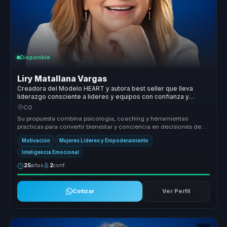
Disponible
Liry Matallana Vargas
Creadora del Modelo HEART y autora best seller que lleva
liderazgo consciente a lideres y equipos con confianza y
bienestar.
CO
Su propuesta combina psicologia, coaching y herramientas
practicas para convertir bienestar y conciencia en decisiones de
liderazgo mas c...
Motivación
Mujeres Líderes y Empoderamiento
Inteligencia Emocional
25
años
2
conf.
Cotizar
Ver Perfil