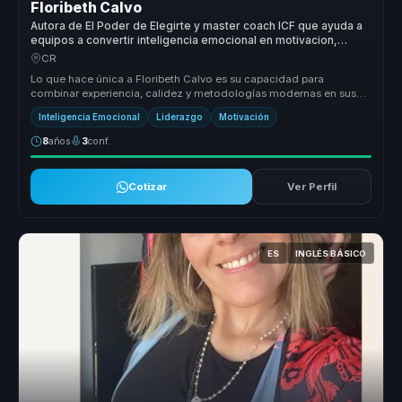
Floribeth Calvo
Autora de El Poder de Elegirte y master coach ICF que ayuda a
equipos a convertir inteligencia emocional en motivacion,
productividad y liderazgo consciente.
CR
Lo que hace única a Floribeth Calvo es su capacidad para
combinar experiencia, calidez y metodologías modernas en sus
conferencias. Su en...
Inteligencia Emocional
Liderazgo
Motivación
8
años
3
conf.
Cotizar
Ver Perfil
ES
INGLÉS BÁSICO