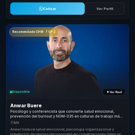
Cotizar
Ver Perfil
Recomendado CHM · TOP 2
Disponible
Ver Reel
Anwar Buere
Psicólogo y conferencista que convierte salud emocional,
prevención del burnout y NOM-035 en culturas de trabajo más
humanas.
MX
Anwar traduce salud emocional, psicología organizacional y
prevención de riesgos psicosociales en conversaciones útiles para