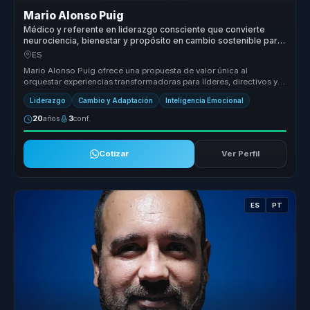
Mario Alonso Puig
Médico y referente en liderazgo consciente que convierte
neurociencia, bienestar y propósito en cambio sostenible para
líderes y equipos.
ES
Mario Alonso Puig ofrece una propuesta de valor única al
orquestar experiencias transformadoras para líderes, directivos y
responsables d...
Liderazgo
Cambio y Adaptación
Inteligencia Emocional
20
años
3
conf.
Cotizar
Ver Perfil
ES
PT