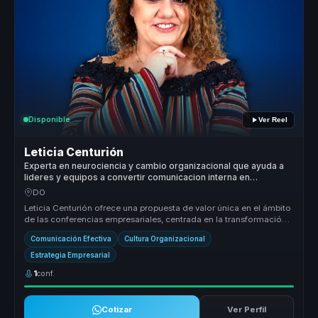
Disponible
Ver Reel
Leticia Centurión
Experta en neurociencia y cambio organizacional que ayuda a
lideres y equipos a convertir comunicacion interna en
cohesion, criterio y ventaja competitiva.
DO
Leticia Centurión ofrece una propuesta de valor única en el ámbito
de las conferencias empresariales, centrada en la transformación
organ...
Comunicación Efectiva
Cultura Organizacional
Estrategia Empresarial
1
conf.
Cotizar
Ver Perfil