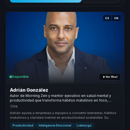
ES
EN
Disponible
Ver Reel
Adrián González
Autor de Morning Zen y mentor ejecutivo en salud mental y
productividad que transforma hábitos matutinos en foco,
energía y rendimiento para líderes y equipos.
PA
Adrián ayuda a empresas y equipos a convertir bienestar, hábitos
matutinos y claridad mental en productividad sostenible. Su
propuesta un...
Productividad
Inteligencia Emocional
Liderazgo