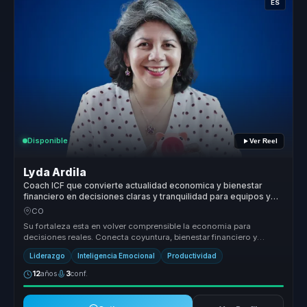
ES
Disponible
Ver Reel
Lyda Ardila
Coach ICF que convierte actualidad economica y bienestar
financiero en decisiones claras y tranquilidad para equipos y
lideres.
CO
Su fortaleza esta en volver comprensible la economia para
decisiones reales. Conecta coyuntura, bienestar financiero y
habitos cotidianos...
Liderazgo
Inteligencia Emocional
Productividad
12
años
3
conf.