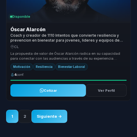
Disponible
Óscar Alarcón
Coach y creador de 1110 Intentos que convierte resiliencia y
prevencion en bienestar para jovenes, lideres y equipos de
trabajo.
CL
La propuesta de valor de Óscar Alarcón radica en su capacidad
para conectar con las audiencias a través de su experiencia
personal y su e...
Motivación
Resiliencia
Bienestar Laboral
4
conf.
Cotizar
Ver Perfil
1
2
Siguiente →