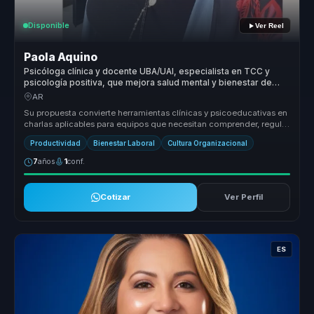
Disponible
Ver Reel
Paola Aquino
Psicóloga clínica y docente UBA/UAI, especialista en TCC y
psicología positiva, que mejora salud mental y bienestar de
equipos.
AR
Su propuesta convierte herramientas clínicas y psicoeducativas en
charlas aplicables para equipos que necesitan comprender, regular
y cui...
Productividad
Bienestar Laboral
Cultura Organizacional
7
años
1
conf.
Cotizar
Ver Perfil
ES