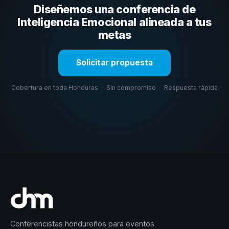
Diseñemos una conferencia de
organizacional. En CHM Honduras te ayudamos con una
selección estratégica basada en estos criterios.
Inteligencia Emocional alineada a tus
metas
Solicitar propuesta
Cobertura en toda Honduras
·
Sin compromiso
·
Respuesta rápida
Conferencistas hondureños para eventos