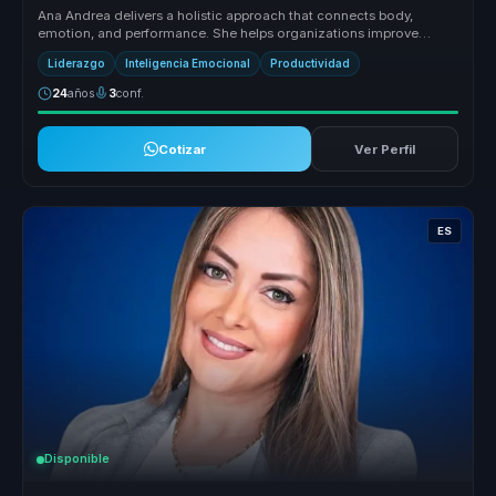
Ana Andrea delivers a holistic approach that connects body,
emotion, and performance. She helps organizations improve
relationships, rais...
Liderazgo
Inteligencia Emocional
Productividad
24
años
3
conf.
Cotizar
Ver Perfil
ES
Disponible