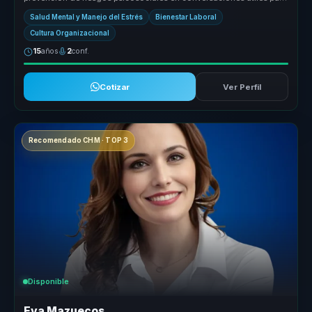
empresas. Ay...
Salud Mental y Manejo del Estrés
Bienestar Laboral
Cultura Organizacional
15
años
2
conf.
Cotizar
Ver Perfil
Recomendado CHM · TOP 3
Disponible
Eva Mazuecos