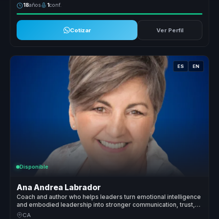
18
años
1
conf.
Cotizar
Ver Perfil
ES
EN
Disponible
Ana Andrea Labrador
Coach and author who helps leaders turn emotional intelligence
and embodied leadership into stronger communication, trust,
and team performance.
CA