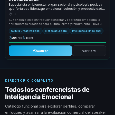
Especialista en bienestar organizacional y psicología positiva
que fortalece liderazgo emocional, cohesión y productividad
en equipos.
ES
Su fortaleza esta en traducir bienestar y liderazgo emocional a
herramientas practicas para cultura, clima y rendimiento. Lleva una
conve...
Cultura Organizacional
Bienestar Laboral
Inteligencia Emocional
20
años
3
conf.
Cotizar
Ver Perfil
DIRECTORIO COMPLETO
Todos los conferencistas de
Inteligencia Emocional
Catálogo funcional para explorar perfiles, comparar
enfoques y avanzar a la evaluación comercial del speaker