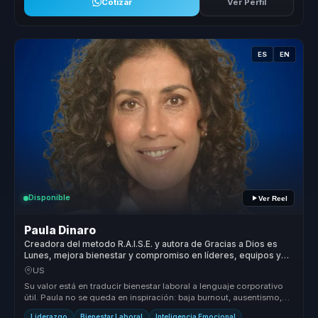
Cotizar
Ver Perfil
ES
EN
Disponible
Ver Reel
Paula Dinaro
Creadora del metodo R.A.I.S.E. y autora de Gracias a Dios es
Lunes, mejora bienestar y compromiso en líderes, equipos y
empresas.
US
Su valor está en traducir bienestar laboral a lenguaje corporativo
útil. Paula no se queda en inspiración: baja burnout, ausentismo,
renu...
Liderazgo
Bienestar Laboral
Inteligencia Emocional