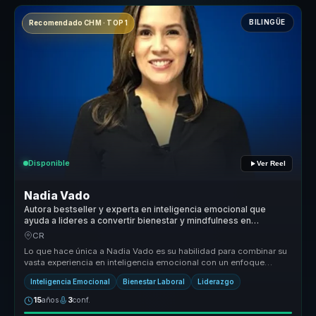
BILINGÜE
Recomendado CHM · TOP 1
Disponible
Ver Reel
Nadia Vado
Autora bestseller y experta en inteligencia emocional que
ayuda a lideres a convertir bienestar y mindfulness en
productividad y entornos saludables.
CR
Lo que hace única a Nadia Vado es su habilidad para combinar su
vasta experiencia en inteligencia emocional con un enfoque
práctico y apl...
Inteligencia Emocional
Bienestar Laboral
Liderazgo
15
años
3
conf.