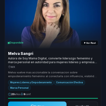
Disponible
Ver Reel
Melva Sangri
Autora de Soy Mama Digital, convierte liderazgo femenino y
marca personal en autoridad para mujeres lideres y empresas
globales.
MX
Melva vuelve mas accionable la conversacion sobre
empoderamiento femenino al conectarla con influencia, visibilidad
y capacidad real de d...
Mujeres Líderes y Empoderamiento
Comunicación Efectiva
Marca Personal
20
años
9
conf.