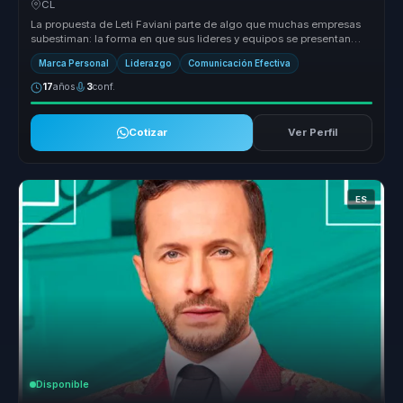
CL
La propuesta de Leti Faviani parte de algo que muchas empresas
subestiman: la forma en que sus lideres y equipos se presentan
tambien com...
Marca Personal
Liderazgo
Comunicación Efectiva
17
años
3
conf.
Cotizar
Ver Perfil
ES
Disponible