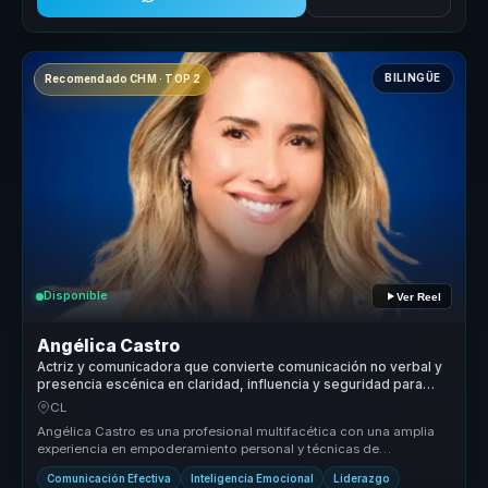
BILINGÜE
Recomendado CHM · TOP 2
Disponible
Ver Reel
Angélica Castro
Actriz y comunicadora que convierte comunicación no verbal y
presencia escénica en claridad, influencia y seguridad para
líderes y voceros.
CL
Angélica Castro es una profesional multifacética con una amplia
experiencia en empoderamiento personal y técnicas de
reprogramación menta...
Comunicación Efectiva
Inteligencia Emocional
Liderazgo