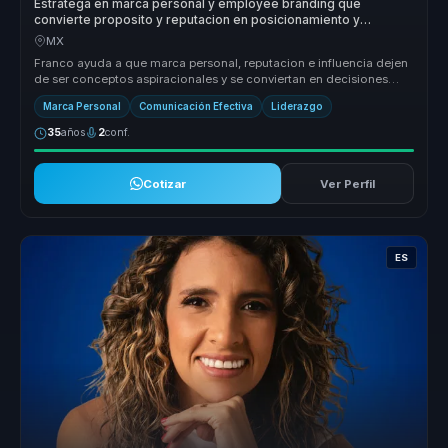
Estratega en marca personal y employee branding que
convierte proposito y reputacion en posicionamiento y
autoridad para lideres y organizaciones.
MX
Franco ayuda a que marca personal, reputacion e influencia dejen
de ser conceptos aspiracionales y se conviertan en decisiones
concretas ...
Marca Personal
Comunicación Efectiva
Liderazgo
35
años
2
conf.
Cotizar
Ver Perfil
ES