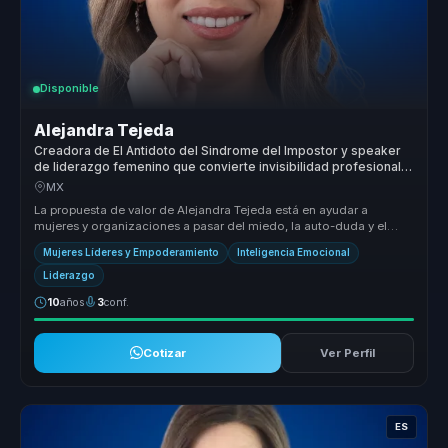
Disponible
Alejandra Tejeda
Creadora de El Antidoto del Sindrome del Impostor y speaker
de liderazgo femenino que convierte invisibilidad profesional
en autoridad para mujeres lideres.
MX
La propuesta de valor de Alejandra Tejeda está en ayudar a
mujeres y organizaciones a pasar del miedo, la auto-duda y el
auto sabotaje a ...
Mujeres Líderes y Empoderamiento
Inteligencia Emocional
Liderazgo
10
años
3
conf.
Cotizar
Ver Perfil
ES