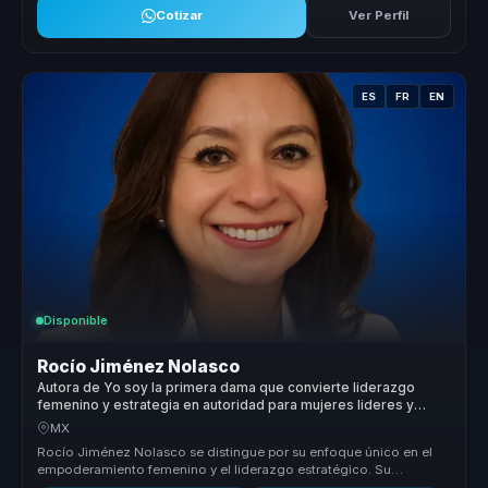
Cotizar
Ver Perfil
ES
FR
EN
Disponible
Rocío Jiménez Nolasco
Autora de Yo soy la primera dama que convierte liderazgo
femenino y estrategia en autoridad para mujeres lideres y
organizaciones.
MX
Rocío Jiménez Nolasco se distingue por su enfoque único en el
empoderamiento femenino y el liderazgo estratégico. Su
capacidad para trans...