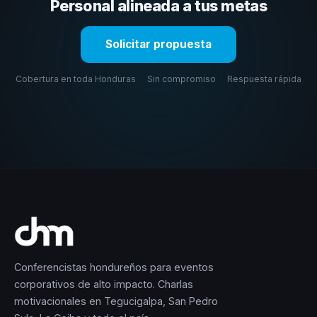
selección estratégica basada en estos criterios.
Personal alineada a tus metas
Solicitar propuesta
Cobertura en toda Honduras
·
Sin compromiso
·
Respuesta rápida
Conferencistas hondureños para eventos
corporativos de alto impacto. Charlas
motivacionales en Tegucigalpa, San Pedro