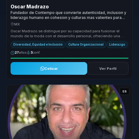
Oscar Madrazo
Fundador de Contempo que convierte autenticidad, inclusion y
liderazgo humano en cohesion y culturas mas valientes para
empresas y equipos.
MX
Oscar Madrazo se distingue por su capacidad para fusionar el
mundo de la moda con el desarrollo personal, ofreciendo una
propuesta de val...
Diversidad, Equidad e Inclusión
Cultura Organizacional
Liderazgo
27
años
3
conf.
Cotizar
Ver Perfil
ES