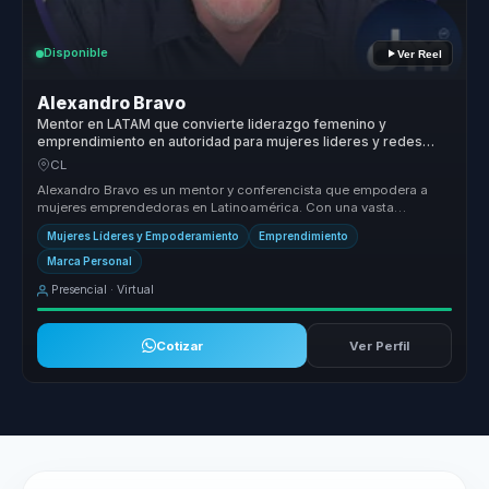
Disponible
Ver Reel
Alexandro Bravo
Mentor en LATAM que convierte liderazgo femenino y
emprendimiento en autoridad para mujeres lideres y redes
empresariales.
CL
Alexandro Bravo es un mentor y conferencista que empodera a
mujeres emprendedoras en Latinoamérica. Con una vasta
experiencia y formación...
Mujeres Líderes y Empoderamiento
Emprendimiento
Marca Personal
Presencial · Virtual
Cotizar
Ver Perfil