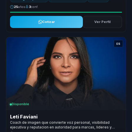
25
años
3
conf.
Cotizar
Ver Perfil
ES
Disponible
Leti Faviani
Coach de imagen que convierte voz personal, visibilidad
ejecutiva y reputacion en autoridad para marcas, lideres y
voceros.