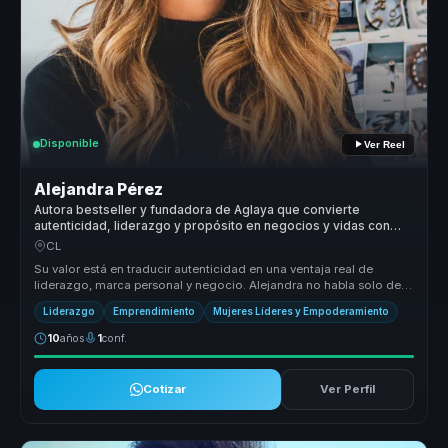
Disponible
Ver Reel
Alejandra Pérez
Autora bestseller y fundadora de Aglaya que convierte
autenticidad, liderazgo y propósito en negocios y vidas con
sentido.
CL
Su valor está en traducir autenticidad en una ventaja real de
liderazgo, marca personal y negocio. Alejandra no habla solo de
inspiración...
Liderazgo
Emprendimiento
Mujeres Líderes y Empoderamiento
10
años
1
conf.
Cotizar
Ver Perfil