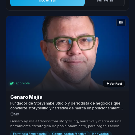
Cotizar
Ver Perfil
ES
Disponible
Ver Reel
Genaro Mejía
Fundador de Storyshake Studio y periodista de negocios que
convierte storytelling y narrativa de marca en posicionamiento
para empresas y lideres.
MX
Genaro ayuda a transformar storytelling, narrativa y marca en una
herramienta estrategica de posicionamiento, para organizaciones
que nec...
Estrategia Empresarial
Comunicación Efectiva
Innovación