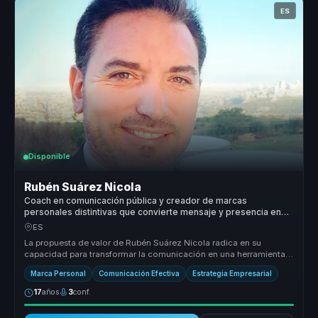
ES
Disponible
Rubén Suárez Nicola
Coach en comunicación pública y creador de marcas
personales distintivas que convierte mensaje y presencia en
autoridad para líderes y portavoces.
ES
La propuesta de valor de Rubén Suárez Nicola radica en su
capacidad para transformar la comunicación en una herramienta
de liderazgo efec...
Marca Personal
Comunicación Efectiva
Estrategia Empresarial
17
años
3
conf.