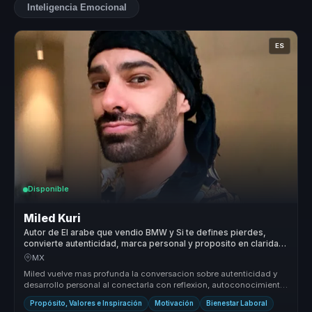
Inteligencia Emocional
ES
Disponible
Miled Kuri
Autor de El arabe que vendio BMW y Si te defines pierdes,
convierte autenticidad, marca personal y proposito en claridad
para equipos.
MX
Miled vuelve mas profunda la conversacion sobre autenticidad y
desarrollo personal al conectarla con reflexion, autoconocimiento
y vincul...
Propósito, Valores e Inspiración
Motivación
Bienestar Laboral