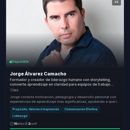
ES
Disponible
Jorge Álvarez Camacho
Formador y creador de liderazgo humano con storytelling,
convierte aprendizaje en claridad para equipos de trabajo
reales.
MX
Jorge conecta motivacion, pedagogia y desarrollo personal con
experiencias de aprendizaje mas significativas, ayudando a que la
audiencia...
Propósito, Valores e Inspiración
Comunicación Efectiva
Liderazgo
10
años
2
conf.