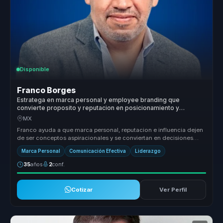
Disponible
Franco Borges
Estratega en marca personal y employee branding que
convierte proposito y reputacion en posicionamiento y
autoridad para lideres y organizaciones.
MX
Franco ayuda a que marca personal, reputacion e influencia dejen
de ser conceptos aspiracionales y se conviertan en decisiones
concretas ...
Marca Personal
Comunicación Efectiva
Liderazgo
35
años
2
conf.
Cotizar
Ver Perfil