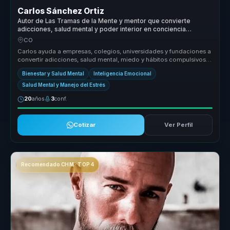
Carlos Sánchez Ortiz
Autor de Las Tramas de la Mente y mentor que convierte
adicciones, salud mental y poder interior en conciencia
aplicable.
CO
Carlos ayuda a empresas, colegios, universidades y fundaciones a
convertir adicciones, salud mental, miedo y hábitos compulsivos
en conci...
Bienestar y Salud Mental
Inteligencia Emocional
Salud Mental y Manejo del Estrés
20
años
3
conf.
Cotizar
Ver Perfil
Recomendado CHM · TOP 4