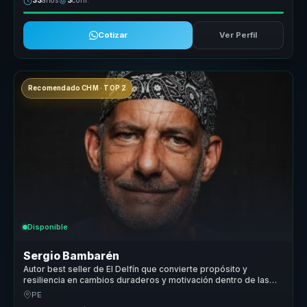
33
años
3
conf.
Cotizar
Ver Perfil
Recomendado CHM · TOP 2
Disponible
Sergio Bambarén
Autor best seller de El Delfín que convierte propósito y
resiliencia en cambios duraderos y motivación dentro de las
organizaciones.
PE