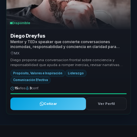
Disponible
Diego Dreyfus
Mentor y TEDx speaker que convierte conversaciones
incomodas, responsabilidad y conciencia en claridad para
lideres y equipos.
MX
Diego propone una conversacion frontal sobre conciencia y
responsabilidad que ayuda a romper inercias, revisar narrativas
personales y ab...
Propósito, Valores e Inspiración
Liderazgo
Comunicación Efectiva
15
años
3
conf.
Cotizar
Ver Perfil