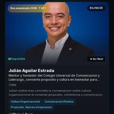
BILINGÜE
Recomendado CHM · TOP 1
Disponible
Ver Reel
Julián Aguilar Estrada
Mentor y fundador del Colegio Universal de Comunicacion y
Liderazgo, convierte proposito y cultura en bienestar para
organizaciones.
MX
Julian vuelve mas concreta la conversacion sobre cultura
organizacional al conectar proposito, coherencia y comunicacion
con decisiones p...
Cultura Organizacional
Comunicación Efectiva
Propósito, Valores e Inspiración