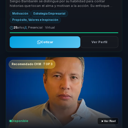
Sergio Bambarén se distingue por su habilidad para contar
historias que tocan el alma y motivan a la acción. Su enfoque
único combina la ...
Motivación
Estrategia Empresarial
Propósito, Valores e Inspiración
25
años
Presencial · Virtual
Cotizar
Ver Perfil
Recomendado CHM · TOP 3
Disponible
Ver Reel