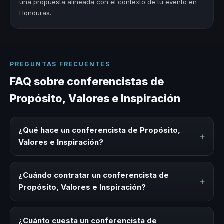
una propuesta alineada con el contexto de tu evento en
Honduras.
PREGUNTAS FRECUENTES
FAQ sobre conferencistas de
Propósito, Valores e Inspiración
¿Qué hace un conferencista de Propósito,
+
Valores e Inspiración?
Un conferencista de Propósito, Valores e Inspiración es
un experto que comparte conocimiento, estrategias y
¿Cuándo contratar un conferencista de
+
experiencias sobre este tema en eventos corporativos,
Propósito, Valores e Inspiración?
convenciones y seminarios. Su objetivo es generar
reflexión, inspiración y herramientas aplicables para la
Es ideal contratar un conferencista de Propósito, Valores
audiencia.
e Inspiración para kick-offs, convenciones anuales,
¿Cuánto cuesta un conferencista de