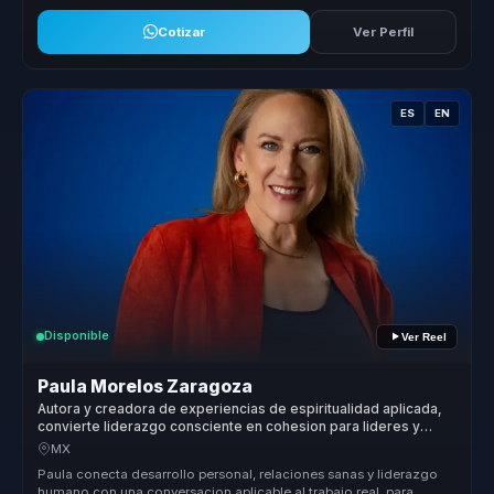
Cotizar
Ver Perfil
ES
EN
Disponible
Ver Reel
Paula Morelos Zaragoza
Autora y creadora de experiencias de espiritualidad aplicada,
convierte liderazgo consciente en cohesion para lideres y
equipos.
MX
Paula conecta desarrollo personal, relaciones sanas y liderazgo
humano con una conversacion aplicable al trabajo real, para