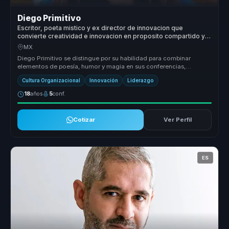
Diego Primitivo
Escritor, poeta mistico y ex director de innovacion que
convierte creatividad e innovacion en proposito compartido y
cohesion para organizaciones y equipos.
MX
Diego Primitivo se distingue por su habilidad para combinar
elementos de poesía, humor y magia en sus conferencias,
creando experiencias ...
Cultura Organizacional
Innovación
Liderazgo
18
años
5
conf.
Cotizar
Ver Perfil
ES