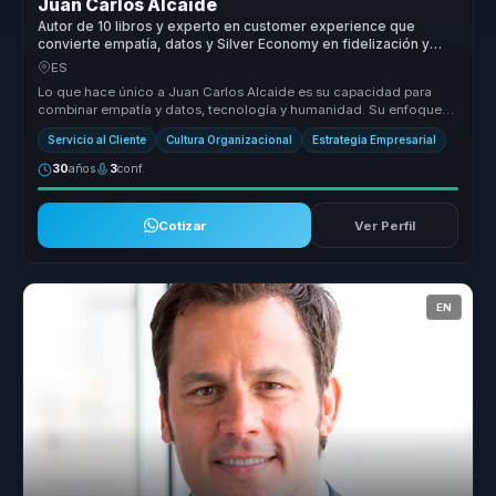
Juan Carlos Alcaide
Autor de 10 libros y experto en customer experience que
convierte empatía, datos y Silver Economy en fidelización y
ventaja competitiva para empresas.
ES
Lo que hace único a Juan Carlos Alcaide es su capacidad para
combinar empatía y datos, tecnología y humanidad. Su enfoque
en la Silver Ec...
Servicio al Cliente
Cultura Organizacional
Estrategia Empresarial
30
años
3
conf.
Cotizar
Ver Perfil
EN