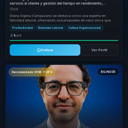
servicio al cliente y gestión del tiempo en rendimiento,
equilibrio y cultura para equipos.
CO
Diana Ospina Campuzano se destaca como una experta en
felicidad laboral, ofreciendo una propuesta de valor única que
transforma culturas ...
Productividad
Bienestar Laboral
Cultura Organizacional
1
conf.
Cotizar
Ver Perfil
BILINGÜE
Recomendado CHM · TOP 4