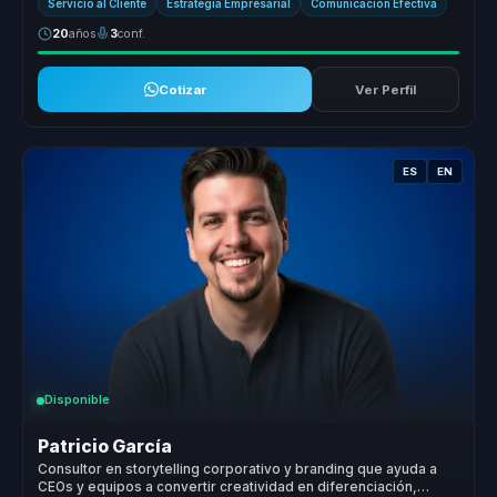
Servicio al Cliente
Estrategia Empresarial
Comunicación Efectiva
20
años
3
conf.
Cotizar
Ver Perfil
ES
EN
Disponible
Patricio García
Consultor en storytelling corporativo y branding que ayuda a
CEOs y equipos a convertir creatividad en diferenciación,