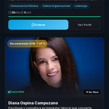
coherentes a en...
Comunicación Efectiva
Cultura Organizacional
Liderazgo
38
años
3
conf.
Cotizar
Ver Perfil
Recomendado CHM · TOP 3
Disponible
Ver Reel
Diana Ospina Campuzano
Psicóloga y consultora en bienestar laboral que convierte