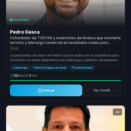
Disponible
Pedro Gasca
Cofundador de TOSTAO y exdirectivo de Avianca que convierte
servicio y liderazgo comercial en resultados reales para
empresas.
US
La propuesta de valor de Pedro Gasca radica en su habilidad para
combinar su vasta experiencia en liderazgo y gestión empresarial
con un ...
Liderazgo
Cultura Organizacional
Productividad
32
años
1
conf.
Cotizar
Ver Perfil
ES