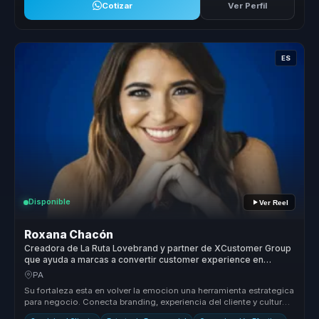
Cotizar
Ver Perfil
ES
Disponible
Ver Reel
Roxana Chacón
Creadora de La Ruta Lovebrand y partner de XCustomer Group
que ayuda a marcas a convertir customer experience en
fidelizacion, diferenciacion y rentabilidad.
PA
Su fortaleza esta en volver la emocion una herramienta estrategica
para negocio. Conecta branding, experiencia del cliente y cultura
de s...