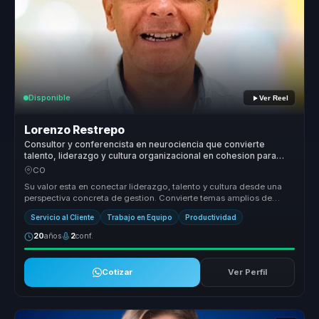
Disponible
Ver Reel
Lorenzo Restrepo
Consultor y conferencista en neurociencia que convierte
talento, liderazgo y cultura organizacional en cohesion para
equipos.
CO
Su valor esta en conectar liderazgo, talento y cultura desde una
perspectiva concreta de gestion. Convierte temas amplios de
alineacion y...
Servicio al Cliente
Trabajo en Equipo
Productividad
20
años
2
conf.
Cotizar
Ver Perfil