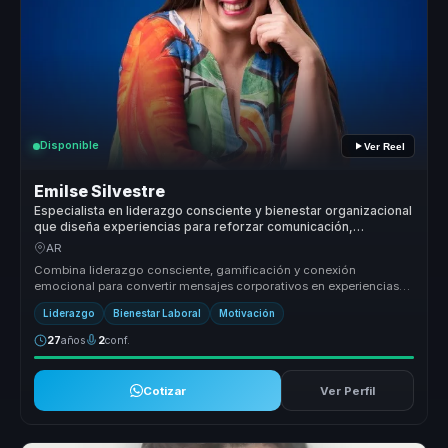
Disponible
Ver Reel
Emilse Silvestre
Especialista en liderazgo consciente y bienestar organizacional
que diseña experiencias para reforzar comunicación,
compromiso y servicio en equipos.
AR
Combina liderazgo consciente, gamificación y conexión
emocional para convertir mensajes corporativos en experiencias
memorables. Su valor...
Liderazgo
Bienestar Laboral
Motivación
27
años
2
conf.
Cotizar
Ver Perfil