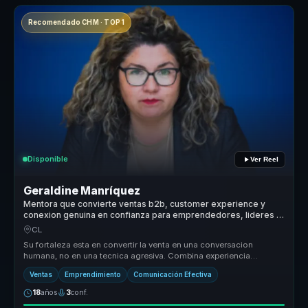
Recomendado CHM · TOP 1
Disponible
Ver Reel
Geraldine Manríquez
Mentora que convierte ventas b2b, customer experience y
conexion genuina en confianza para emprendedores, lideres y
equipos.
CL
Su fortaleza esta en convertir la venta en una conversacion
humana, no en una tecnica agresiva. Combina experiencia
emprendedora, pedagog...
Ventas
Emprendimiento
Comunicación Efectiva
18
años
3
conf.