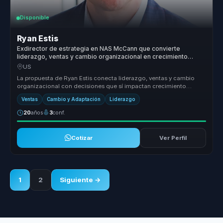
Disponible
Ryan Estis
Exdirector de estrategia en NAS McCann que convierte
liderazgo, ventas y cambio organizacional en crecimiento
comercial para empresas.
US
La propuesta de Ryan Estis conecta liderazgo, ventas y cambio
organizacional con decisiones que sí impactan crecimiento
comercial. Desde ...
Ventas
Cambio y Adaptación
Liderazgo
20
años
3
conf.
Cotizar
Ver Perfil
1
2
Siguiente →