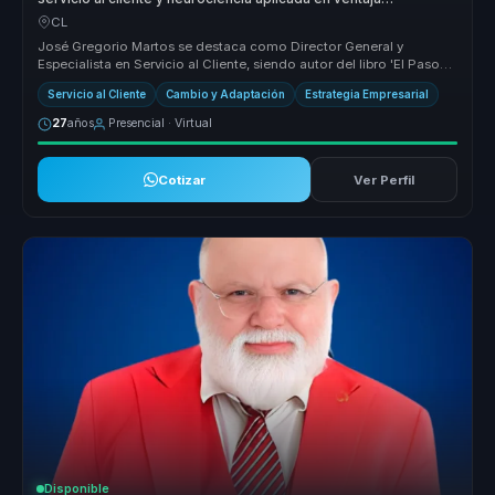
competitiva para empresas.
CL
José Gregorio Martos se destaca como Director General y
Especialista en Servicio al Cliente, siendo autor del libro 'El Paso
Más Pequeño'...
Servicio al Cliente
Cambio y Adaptación
Estrategia Empresarial
27
años
Presencial · Virtual
Cotizar
Ver Perfil
Disponible