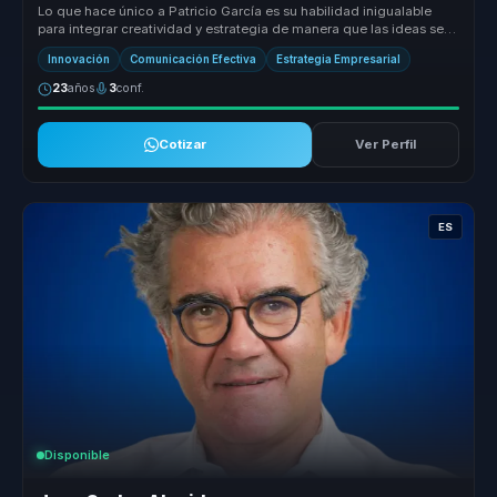
experiencia y crecimiento.
Lo que hace único a Patricio García es su habilidad inigualable
para integrar creatividad y estrategia de manera que las ideas se
convier...
Innovación
Comunicación Efectiva
Estrategia Empresarial
23
años
3
conf.
Cotizar
Ver Perfil
ES
Disponible