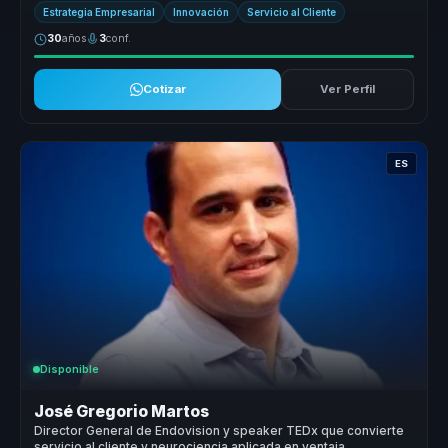
metodología Ret...
Estrategia Empresarial
Innovación
Servicio al Cliente
30
años
3
conf.
Cotizar
Ver Perfil
ES
Disponible
José Gregorio Martos
Director General de Endovision y speaker TEDx que convierte
servicio al cliente y neurociencia aplicada en ventaja