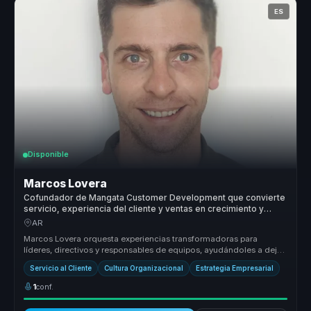
ES
Disponible
Marcos Lovera
Cofundador de Mangata Customer Development que convierte
servicio, experiencia del cliente y ventas en crecimiento y
cultura comercial para empresas.
AR
Marcos Lovera orquesta experiencias transformadoras para
líderes, directivos y responsables de equipos, ayudándoles a dejar
atrás equipos...
Servicio al Cliente
Cultura Organizacional
Estrategia Empresarial
1
conf.