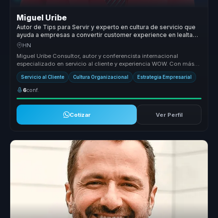
Miguel Uribe
Autor de Tips para Servir y experto en cultura de servicio que
ayuda a empresas a convertir customer experience en lealtad,
rentabilidad y ventaja competitiva.
HN
Miguel Uribe Consultor, autor y conferencista internacional
especializado en servicio al cliente y experiencia WOW. Con más
de 21,000 hor...
Servicio al Cliente
Cultura Organizacional
Estrategia Empresarial
6
conf.
Cotizar
Ver Perfil