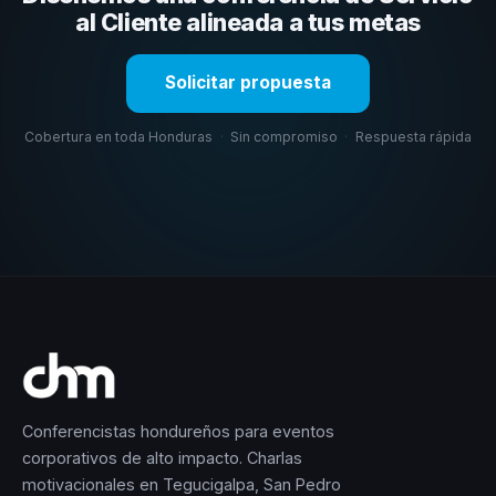
selección estratégica basada en estos criterios.
al Cliente alineada a tus metas
Solicitar propuesta
Cobertura en toda Honduras
·
Sin compromiso
·
Respuesta rápida
Conferencistas hondureños para eventos
corporativos de alto impacto. Charlas
motivacionales en Tegucigalpa, San Pedro