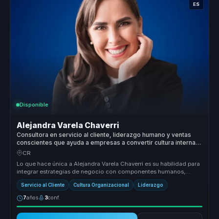
ES
Disponible
Alejandra Varela Chaverri
Consultora en servicio al cliente, liderazgo humano y ventas
conscientes que ayuda a empresas a convertir cultura interna
en experiencia del cliente.
CR
Lo que hace única a Alejandra Varela Chaverri es su habilidad para
integrar estrategias de negocio con componentes humanos,
ofreciendo so...
Servicio al Cliente
Cultura Organizacional
Liderazgo
7
años
3
conf.