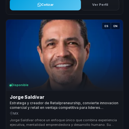
Cotizar
Ver Perfil
ES
EN
Disponible
Jorge Saldívar
Estratega y creador de Retailpreneurship, convierte innovacion
comercial y retail en ventaja competitiva para lideres
empresariales.
MX
Jorge Saldívar ofrece un enfoque único que combina experiencia
ejecutiva, mentalidad emprendedora y desarrollo humano. Su