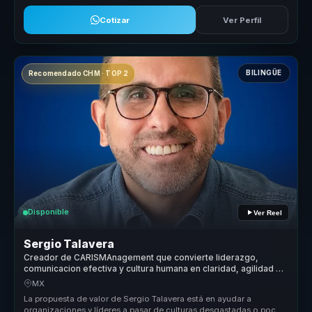
Cotizar
Ver Perfil
BILINGÜE
Recomendado CHM · TOP 2
Disponible
Ver Reel
Sergio Talavera
Creador de CARISMAnagement que convierte liderazgo,
comunicacion efectiva y cultura humana en claridad, agilidad y
cohesion para equipos.
MX
La propuesta de valor de Sergio Talavera está en ayudar a
organizaciones y líderes a pasar de culturas desgastadas o poco