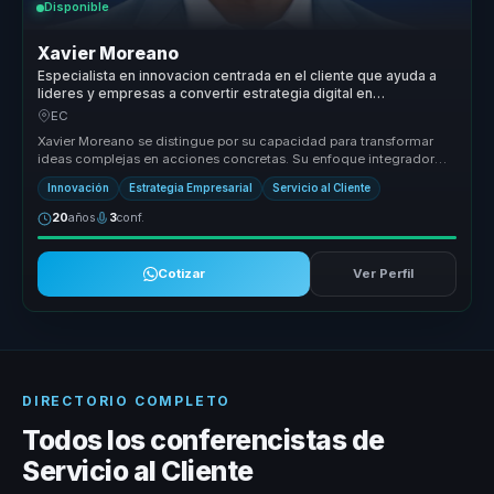
Disponible
Xavier Moreano
Especialista en innovacion centrada en el cliente que ayuda a
lideres y empresas a convertir estrategia digital en
crecimiento, diferenciacion y lealtad.
EC
Xavier Moreano se distingue por su capacidad para transformar
ideas complejas en acciones concretas. Su enfoque integrador
conecta la inn...
Innovación
Estrategia Empresarial
Servicio al Cliente
20
años
3
conf.
Cotizar
Ver Perfil
DIRECTORIO COMPLETO
Todos los conferencistas de
Servicio al Cliente