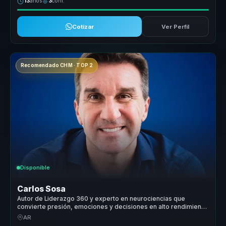
13
años
3
conf.
Cotizar
Ver Perfil
Recomendado CHM · TOP 2
Disponible
Carlos Sosa
Autor de Liderazgo 360 y experto en neurociencias que
convierte presión, emociones y decisiones en alto rendimiento
para líderes y equipos.
AR