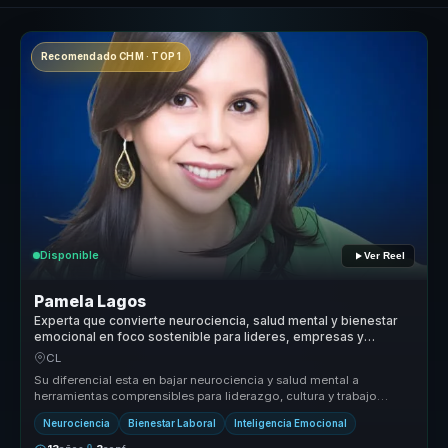
Recomendado CHM · TOP 1
Disponible
Ver Reel
Pamela Lagos
Experta que convierte neurociencia, salud mental y bienestar
emocional en foco sostenible para lideres, empresas y
equipos.
CL
Su diferencial esta en bajar neurociencia y salud mental a
herramientas comprensibles para liderazgo, cultura y trabajo
diario. Convierte...
Neurociencia
Bienestar Laboral
Inteligencia Emocional