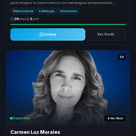
para integrar la neurociencia con estrategias empresariales,
ofreciendo a...
Neurociencia
Liderazgo
Innovación
28
años
3
conf.
Cotizar
Ver Perfil
ES
Disponible
Ver Reel
Carmen Luz Morales