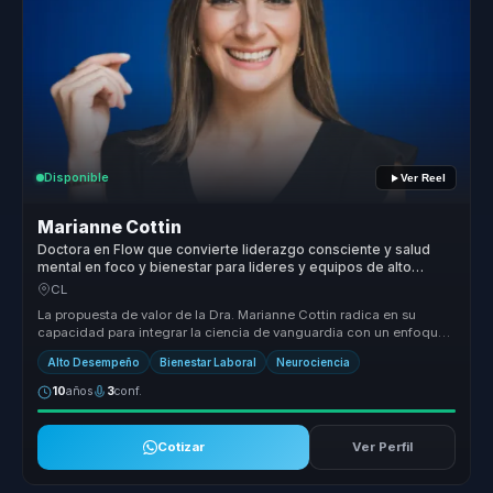
Disponible
Ver Reel
Marianne Cottin
Doctora en Flow que convierte liderazgo consciente y salud
mental en foco y bienestar para lideres y equipos de alto
desempeno.
CL
La propuesta de valor de la Dra. Marianne Cottin radica en su
capacidad para integrar la ciencia de vanguardia con un enfoque
humano y em...
Alto Desempeño
Bienestar Laboral
Neurociencia
10
años
3
conf.
Cotizar
Ver Perfil