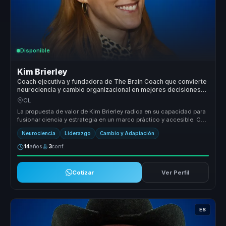
Disponible
Kim Brierley
Coach ejecutiva y fundadora de The Brain Coach que convierte
neurociencia y cambio organizacional en mejores decisiones
para lideres.
CL
La propuesta de valor de Kim Brierley radica en su capacidad para
fusionar ciencia y estrategia en un marco práctico y accesible. Con
for...
Neurociencia
Liderazgo
Cambio y Adaptación
14
años
3
conf.
Cotizar
Ver Perfil
ES