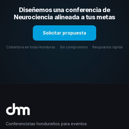
su capacidad de adaptar el contenido a tu contexto
Diseñemos una conferencia de
organizacional. En CHM Honduras te ayudamos con una
selección estratégica basada en estos criterios.
Neurociencia alineada a tus metas
Solicitar propuesta
Cobertura en toda Honduras
·
Sin compromiso
·
Respuesta rápida
Conferencistas hondureños para eventos