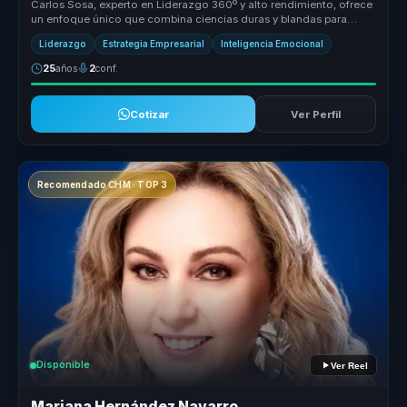
Carlos Sosa, experto en Liderazgo 360º y alto rendimiento, ofrece
un enfoque único que combina ciencias duras y blandas para
optimizar la...
Liderazgo
Estrategia Empresarial
Inteligencia Emocional
25
años
2
conf.
Cotizar
Ver Perfil
Recomendado CHM · TOP 3
Disponible
Ver Reel
Mariana Hernández Navarro