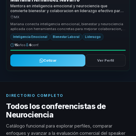
Mentora en inteligencia emocional y neurociencia que
convierte bienestar y colaboracion en liderazgo efectivo para
empresas y equipos.
MX
Mariana conecta inteligencia emocional, bienestar y neurociencia
aplicada con herramientas concretas para mejorar colaboracion,
clima y l...
Inteligencia Emocional
Bienestar Laboral
Liderazgo
15
años
6
conf.
Cotizar
Ver Perfil
DIRECTORIO COMPLETO
Todos los conferencistas de
Neurociencia
Catálogo funcional para explorar perfiles, comparar
enfoques y avanzar a la evaluación comercial del speaker