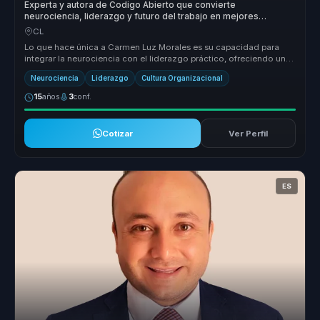
Experta y autora de Codigo Abierto que convierte
neurociencia, liderazgo y futuro del trabajo en mejores
decisiones para empresas.
CL
Lo que hace única a Carmen Luz Morales es su capacidad para
integrar la neurociencia con el liderazgo práctico, ofreciendo un
enfoque tra...
Neurociencia
Liderazgo
Cultura Organizacional
15
años
3
conf.
Cotizar
Ver Perfil
ES