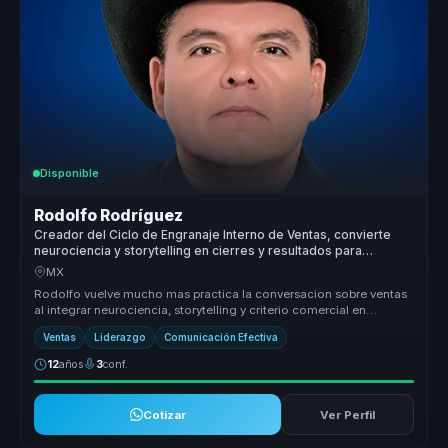
Disponible
Rodolfo Rodríguez
Creador del Ciclo de Engranaje Interno de Ventas, convierte
neurociencia y storytelling en cierres y resultados para
equipos de venta.
MX
Rodolfo vuelve mucho mas practica la conversacion sobre ventas
al integrar neurociencia, storytelling y criterio comercial en
herramienta...
Ventas
Liderazgo
Comunicación Efectiva
12
años
3
conf.
Cotizar
Ver Perfil