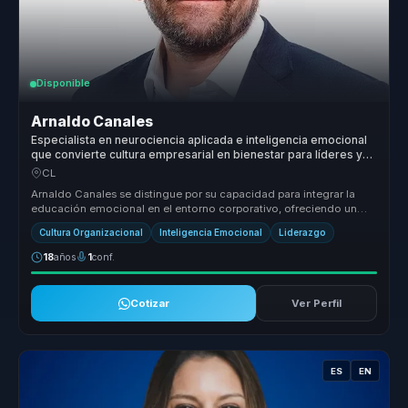
Disponible
Arnaldo Canales
Especialista en neurociencia aplicada e inteligencia emocional
que convierte cultura empresarial en bienestar para líderes y
equipos.
CL
Arnaldo Canales se distingue por su capacidad para integrar la
educación emocional en el entorno corporativo, ofreciendo un
enfoque único...
Cultura Organizacional
Inteligencia Emocional
Liderazgo
18
años
1
conf.
Cotizar
Ver Perfil
ES
EN