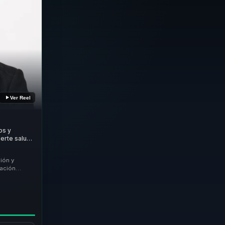
Ver Reel
os y
erte salud
 atención,
ipos.
ión y
ación
nción de