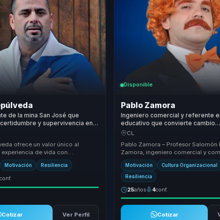
Disponible
epúlveda
Pablo Zamora
te de la mina San José que
Ingeniero comercial y referente 
ncertidumbre y supervivencia en
educativo que convierte cambio
para líderes y equipos.
organizacional en adaptación par
CL
eda ofrece un valor único al
Pablo Zamora – Profesor Salomón 
 experiencia de vida con
Zamora, ingeniero comercial y com
prácticas de liderazgo. Su
convertido su talento en una herra
Motivación
Resiliencia
Motivación
Cultura Organizacional
ra transf...
transfor...
Resiliencia
conf.
25
años
4
conf.
Cotizar
Ver Perfil
Cotizar