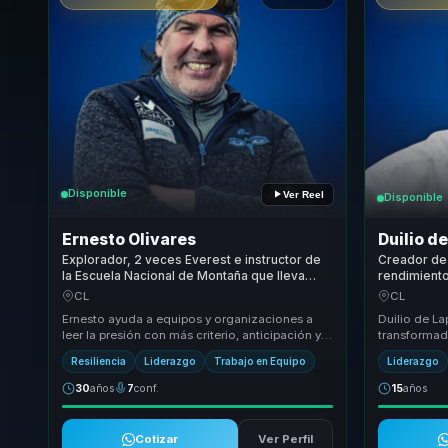
Disponible
Ver Reel
Disponible
Ernesto Olivares
Duilio d
Explorador, 2 veces Everest e instructor de
Creador de 
la Escuela Nacional de Montaña que lleva
rendimiento
seguridad y resiliencia a equipos bajo
disciplina d
CL
CL
presión.
y resultado
Ernesto ayuda a equipos y organizaciones a
Duilio de La
leer la presión con más criterio, anticipación y
transformado
disciplina. Desde la montaña traduce
responsable
Resiliencia
Liderazgo
Trabajo en Equipo
Liderazgo
segurida...
atrás eq...
30
años
7
conf.
15
años
Cotizar
Ver Perfil