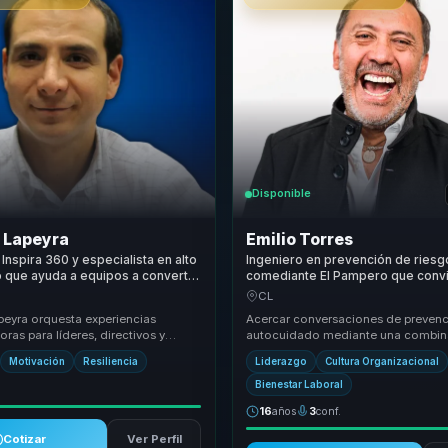
Disponible
e Lapeyra
Emilio Torres
Inspira 360 y especialista en alto
Ingeniero en prevención de riesg
 que ayuda a equipos a convertir
comediante El Pampero que convi
eportiva en resiliencia, motivación
ocupacional y humor educativo en
CL
s.
bienestar y autocuidado para equ
peyra orquesta experiencias
Acercar conversaciones de prevenc
ras para líderes, directivos y
autocuidado mediante una combin
s de equipos, permitiéndoles dejar
verificable de experiencia en preve
Motivación
Resiliencia
Liderazgo
Cultura Organizacional
riesgos, humor y ...
Bienestar Laboral
16
años
3
conf.
Cotizar
Ver Perfil