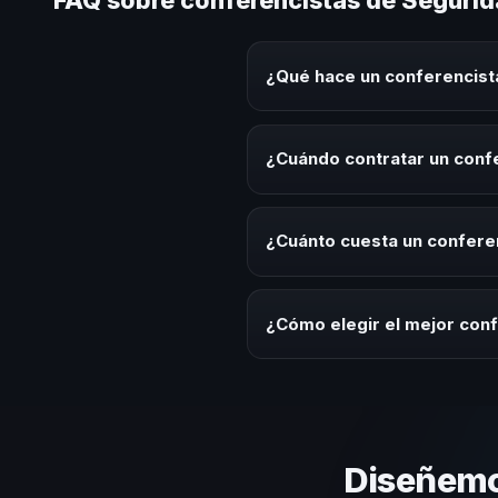
FAQ sobre conferencistas de Segurid
¿Qué hace un conferencist
Un conferencista de Seguridad L
eventos corporativos, convencion
¿Cuándo contratar un conf
audiencia.
Es ideal contratar un conferenc
integración o cuando tu organiz
¿Cuánto cuesta un confere
Los honorarios varían según la t
ofrecemos asesoría estratégica
¿Cómo elegir el mejor con
Evalúa su experiencia real en el
el contenido a tu contexto orga
Diseñemo