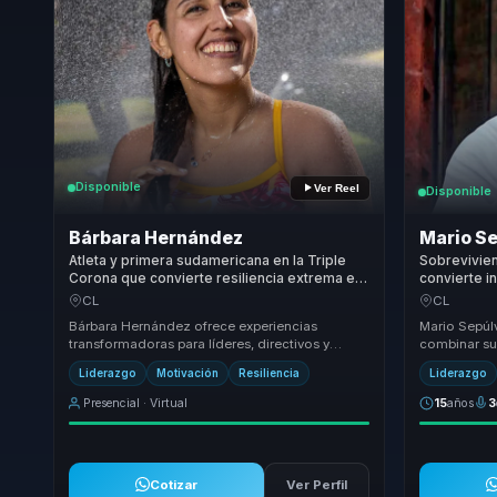
Disponible
Ver Reel
Disponible
Bárbara Hernández
Mario S
Atleta y primera sudamericana en la Triple
Sobrevivien
Corona que convierte resiliencia extrema en
convierte i
foco para lideres y equipos de alto
resiliencia 
CL
CL
desempeno.
Bárbara Hernández ofrece experiencias
Mario Sepúlv
transformadoras para líderes, directivos y
combinar su
responsables de equipos, ayudándoles a dejar
estrategias 
Liderazgo
Motivación
Resiliencia
Liderazgo
atrás equip...
capacidad pa
Presencial · Virtual
15
años
3
Cotizar
Ver Perfil