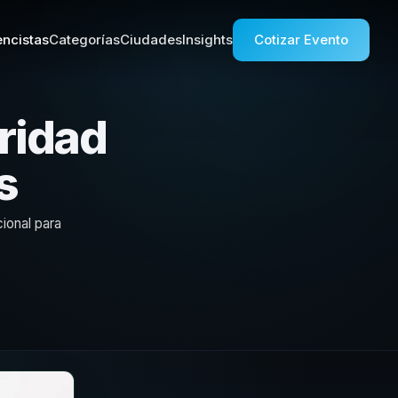
ncistas
Categorías
Ciudades
Insights
Cotizar Evento
ridad
s
ional para