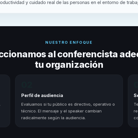
oductividad y cuidado real de las personas en el entorno de traba
NUESTRO ENFOQUE
ccionamos al conferencista ade
tu organización
02
Perfil de audiencia
S
,
Evaluamos si tu público es directivo, operativo o
Te
técnico. El mensaje y el speaker cambian
re
radicalmente según la audiencia.
co