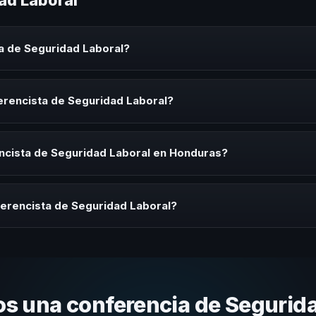
ad Laboral
a de Seguridad Laboral?
aboral es un experto que comparte conocimiento, estrategias y expe
es y seminarios. Su objetivo es generar reflexión, inspiración y herr
erencista de Seguridad Laboral?
ista de Seguridad Laboral para kick-offs, convenciones anuales, prog
ación necesita impulsar un cambio cultural relacionado con esta temát
ncista de Seguridad Laboral en Honduras?
rayectoria del speaker, la modalidad (presencial o virtual) y la dura
 sin costo y una propuesta en menos de 24 horas adaptada a tu presu
ferencista de Seguridad Laboral?
 tema, su estilo de comunicación, casos de éxito con audiencias simi
nizacional. En CHM Honduras te ayudamos con una selección estratégi
s una conferencia de Segurida