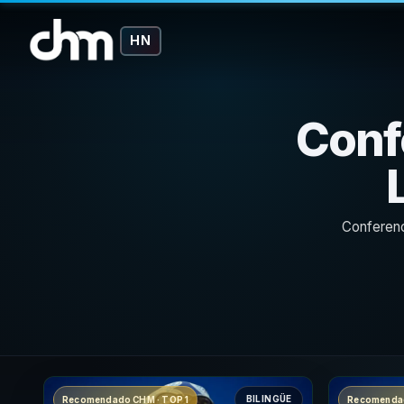
HN
Conf
Conferenc
BILINGÜE
Recomendado CHM · TOP 1
Recomendad