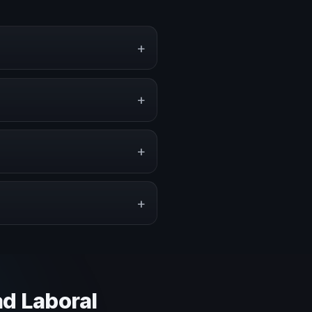
+
riencias sobre este tema en
amientas aplicables para la
+
ramas de desarrollo, eventos de
ica.
+
ción del evento. En CHM Honduras
puesto.
+
lares y su capacidad de adaptar
ca basada en estos criterios.
d Laboral