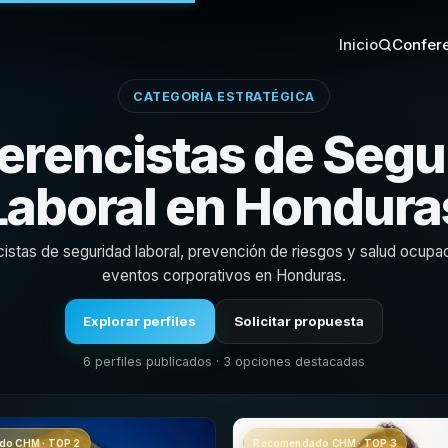
Inicio
Confere
CATEGORÍA ESTRATÉGICA
erencistas de Segu
Laboral en Hondura
istas de seguridad laboral, prevención de riesgos y salud ocupac
eventos corporativos en Honduras.
Explorar perfiles
Solicitar propuesta
6 perfiles publicados · 3 opciones destacadas
o CHM · TOP 2
Recomendado CHM · TOP 3